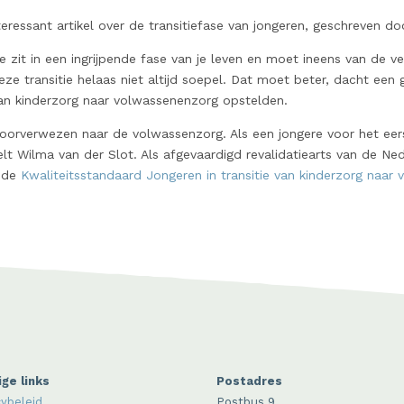
eressant artikel over de transitiefase van jongeren, geschreven do
. Je zit in een ingrijpende fase van je leven en moet ineens van de 
eze transitie helaas niet altijd soepel. Dat moet beter, dacht ee
van kinderzorg naar volwassenenzorg opstelden.
doorverwezen naar de volwassenzorg. Als een jongere voor het eer
lt Wilma van der Slot. Als afgevaardigd revalidatiearts van de Ned
n de
Kwaliteitsstandaard Jongeren in transitie van kinderzorg naar
ge links
Postadres
cybeleid
Postbus 9